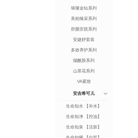
璀璨金钻系列
美柏臻采系列
舒颜安抚系列
安婕妤套装
多效养护系列
烟酰胺系列
山茶花系列
VA紧致
安吉希可儿
生命知水 【补水】
生命知净 【控油】
生命知泉 【活肤】
生命知曦 【白皙】