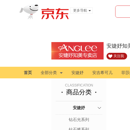
更多导航
服装城
食品
金融
安婕妤知
关注我
首页
全部分类
安婕妤
安吉希可儿
菲莎
CLASSIFICATION
商品分类
安婕妤
钻石光系列
钻石烯系列