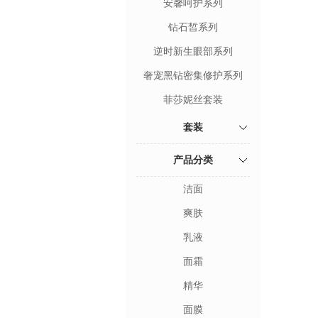
安馨呵护系列
钻石皙系列
逆时新生眼部系列
奢宠黑钻密集修护系列
菲莎妮丝套装
套装
产品分类
洁面
爽肤
乳液
面霜
精华
面膜