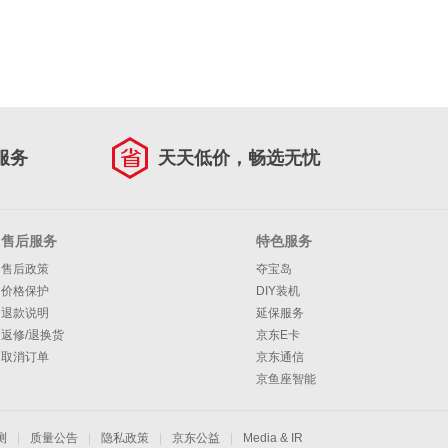
服务
天天低价，畅选无忧
售后服务
特色服务
售后政策
夺宝岛
价格保护
DIY装机
退款说明
延保服务
返修/退换货
京东E卡
取消订单
京东通信
京鱼座智能
测
|
质量公告
|
隐私政策
|
京东公益
|
Media & IR