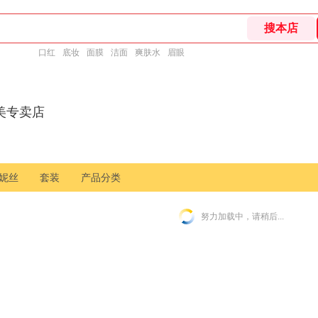
口红
底妆
面膜
洁面
爽肤水
眉眼
美专卖店
妮丝
套装
产品分类
努力加载中，请稍后...